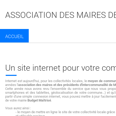
ASSOCIATION DES MAIRES D
ACCUEIL
Partager sur Facebook
Partager sur Twitt
Partager s
Par
Un site internet pour votre c
Internet est aujourd'hui, pour les collectivités locales, le
moyen de communi
années l'
association des maires et des présidents d'intercommunalité de 
Cette année nous avons revu l'ensemble du service que nous vous proposi
smartphones et des tablettes, géolocalisation de votre commune...) et qu'
partir d'une simple connexion internet, vous pouvez mettre à jour facilement
de votre mairie
Budget Maîtrisé
.
Vous aurez ainsi :
- le moyen de mettre en ligne le site de votre collectivité locale gr
et utilisable par tous,